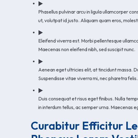
Phasellus pulvinar arcu in ligula ullamcorper co
ut, volutpat id justo. Aliquam quam eros, molest
Eleifend viverra est. Morbi pellentesque ullamcor
Maecenas non eleifend nibh, sed suscipit nunc.
Aenean eget ultricies elit, at tincidunt massa. D
Suspendisse vitae viverra mi, nec pharetra felis.
Duis consequat et risus eget finibus. Nulla tempu
in interdum tellus, ac semper urna. Maecenas ege
Curabitur Efficitur L