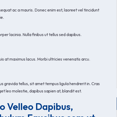
nsequat ac a mauris. Donec enim est, laoreet vel tincidunt
ie.
per lacinia. Nulla finibus ut tellus sed dapibus.
uis at maximus lacus. Morbi ultricies venenatis arcu.
s gravida tellus, sit amet tempus ligula hendrerit in. Cras
t leo molestie, dapibus sapien at, blandit est.
eo Velleo Dapibus,