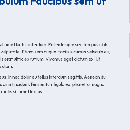
bulum Faucibus sem ut
sit amet luctus interdum. Pellentesque sed tempus nibh,
 vulputate. Etiam sem augue, facilisis cursus vehicula eu,
llis erat ultricies rutrum. Vivamus eget dictum ex. Ut
s diam.
sus. In nec dolor eu tellus interdum sagittis. Aenean dui
s a mi tincidunt, fermentum ligula eu, pharetra magna.
 mollis sit amet lectus.