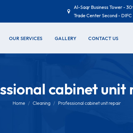
Al-Saqr Business Tower - 30t
Trade Center Second - DIFC 
OUR SERVICES
GALLERY
CONTACT US
US
AC-FRIDGE-
REPAIR
NY
AUTO-DOORS
ssional cabinet unit 
ICENSE
PLUMBING
ST
ELECTRICIAN
Home
Cleaning
Professional cabinet unit repair
CARPENTER