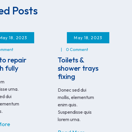
ed Posts
May 18, 2023
May 18, 2023
omment
0 Comment
o repair
Toilets &
h fully
shower trays
fixing
rem
sse urna.
Donec sed dui
ed dui
mollis, elementum
elementum
enim quis.
s.
Suspendisse quis
lorem urna.
More