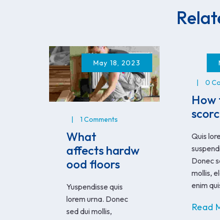
Relat
May 18, 2023
0 C
How t
scorc
1 Comments
What
Quis lo
affects hardw
suspendi
Donec s
ood floors
mollis, 
enim qui
Yuspendisse quis
lorem urna. Donec
Read 
sed dui mollis,