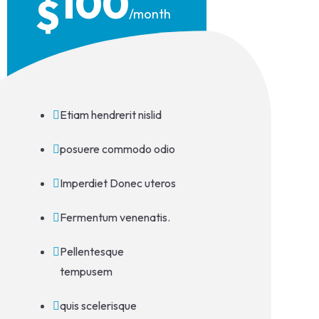
100
$
/month
Etiam hendrerit nislid
posuere commodo odio
Imperdiet Donec uteros
Fermentum venenatis.
Pellentesque
tempusem
quis scelerisque