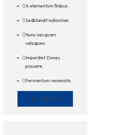
A elementum finibus.
Sedblandit nullavitae.
Nunc necquam
velsapien.
Imperdiet Donec
posuere.
Fermentum venenatis
GET STARTED