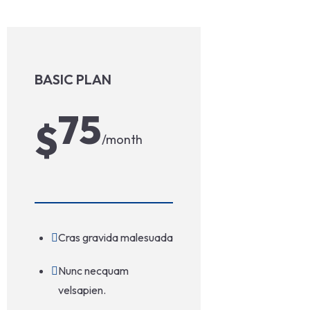
BASIC PLAN
75
$
/month
Cras gravida malesuada
Nunc necquam
velsapien.