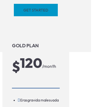
GET STARTED
GOLD PLAN
120
$
/month
Erasgravida malesuada