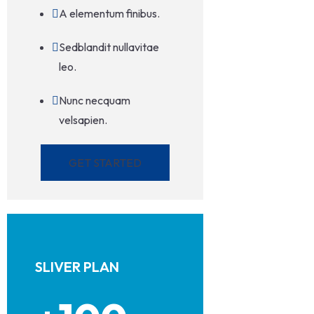
A elementum finibus.
Sedblandit nullavitae
leo.
Nunc necquam
velsapien.
GET STARTED
SLIVER PLAN