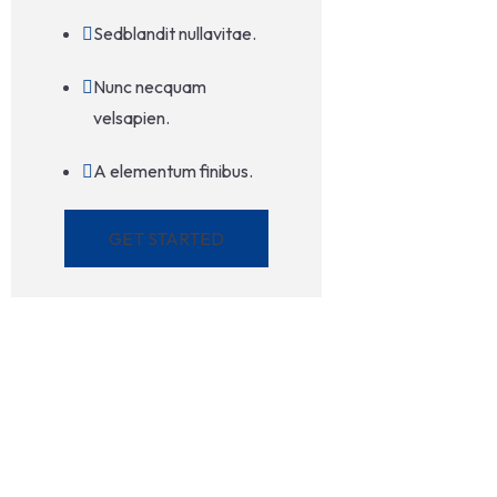
Sedblandit nullavitae.
Nunc necquam
velsapien.
A elementum finibus.
GET STARTED