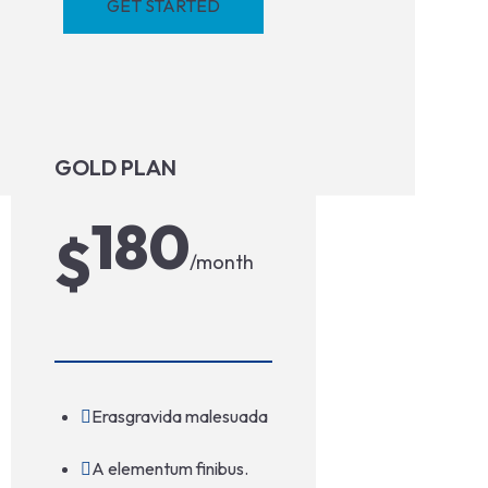
GET STARTED
GOLD PLAN
180
$
/month
Erasgravida malesuada
A elementum finibus.