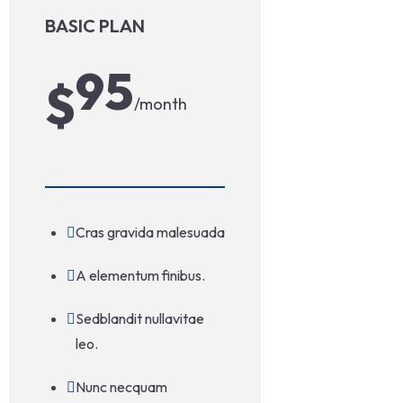
BASIC PLAN
95
$
/month
Cras gravida malesuada
A elementum finibus.
Sedblandit nullavitae
leo.
Nunc necquam