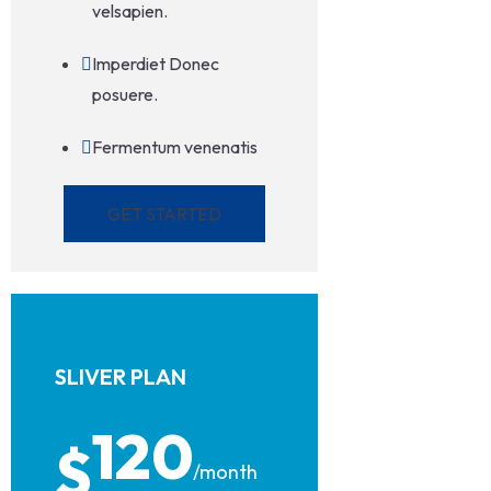
velsapien.
Imperdiet Donec
posuere.
Fermentum venenatis
GET STARTED
SLIVER PLAN
120
$
/month